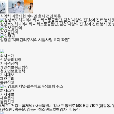
식약처 이중제형 비타민 출시 전면 허용
경상북도치과의사회 사회소통공헌단, 김천 ‘사랑의 집’ 찾아 진료 봉사 및 
건보공단의
심평원 "치매관리주치의 시범사업 효과 확인"
건강보험저널-
회사소개
필수의료배상보험
신문윤리강령
회사소개
저작권정책
및
개인정보취급방침
정책안내
청소년보호정책
기사제보
제휴문의
불편신고
회사소개
기사제보
제휴문의
불편신고
/ 제호 : 건강보험저널 /
서울특별시 강서구 양천로 583, B동 710호(염창동, 우
/ 편집인 : 박종운, 김동산
청소년보호책임자 : 김동산