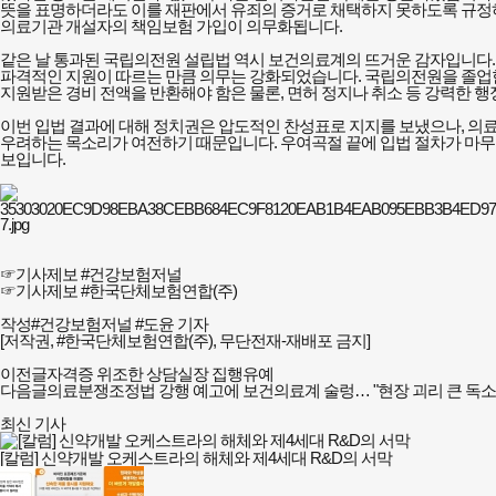
뜻을 표명하더라도 이를 재판에서 유죄의 증거로 채택하지 못하도록 규정하
의료기관 개설자의 책임보험 가입이 의무화됩니다.
같은 날 통과된 국립의전원 설립법 역시 보건의료계의 뜨거운 감자입니다.
파격적인 지원이 따르는 만큼 의무는 강화되었습니다. 국립의전원을 졸업한 
지원받은 경비 전액을 반환해야 함은 물론, 면허 정지나 취소 등 강력한 행
이번 입법 결과에 대해 정치권은 압도적인 찬성표로 지지를 보냈으나, 의
우려하는 목소리가 여전하기 때문입니다. 우여곡절 끝에 입법 절차가 마무리
보입니다.
☞기사제보 #건강보험저널
☞기사제보 #한국단체보험연합(주)
작성#건강보험저널 #도윤 기자
[저작권, #한국단체보험연합(주), 무단전재-재배포 금지]
이전글
자격증 위조한 상담실장 집행유예
다음글
의료분쟁조정법 강행 예고에 보건의료계 술렁… "현장 괴리 큰 독소
최신 기사
[칼럼] 신약개발 오케스트라의 해체와 제4세대 R&D의 서막