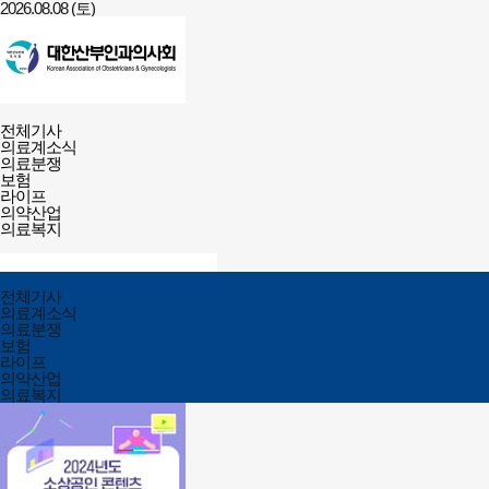
2026.08.08 (토)
건강보험저널-
전체메뉴
필수의료배상보험
전체기사
열기/
의료계소식
닫기
의료분쟁
보험
라이프
의약산업
의료복지
검색창
열기/
검색
닫기
전체메뉴
전체기사
닫기
의료계소식
의료분쟁
보험
라이프
의약산업
의료복지